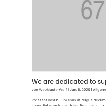
We are dedicated to su
von
WebMasterWolf
|
Jan. 6, 2020
|
Allgem
Praesent vestibulum risus ut augue accum
imperdiet egestas sodales. Proin vehicula, 