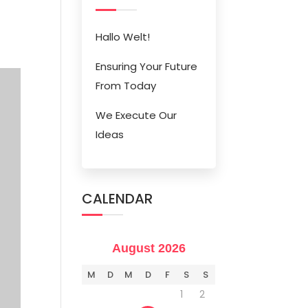
Hallo Welt!
Ensuring Your Future
From Today
We Execute Our
Ideas
CALENDAR
August 2026
M
D
M
D
F
S
S
1
2