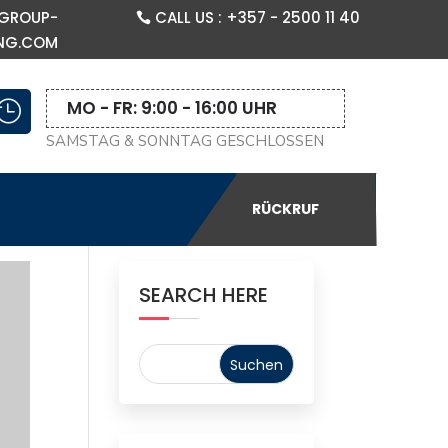
GROUP-
CALL US : +357 - 2500 11 40
NG.COM
MO - FR: 9:00 - 16:00 UHR

SAMSTAG & SONNTAG GESCHLOSSEN
RÜCKRUF
SEARCH HERE