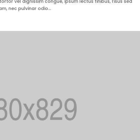
tortor vel dignissim congue, ipsum lectus finibus, risus sed
m, nec pulvinar odio...