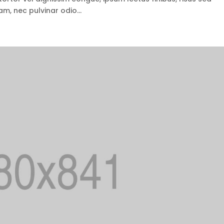
m, nec pulvinar odio...