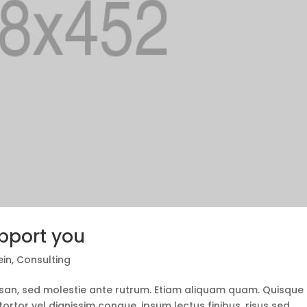
pport you
ein
,
Consulting
san, sed molestie ante rutrum. Etiam aliquam quam. Quisque
tortor vel dignissim congue, ipsum lectus finibus, risus sed