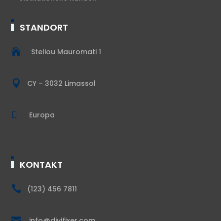
STANDORT

Steliou Mauromati 1

CY – 3032 Limassol

Europa
KONTAKT

(123) 456 7811

info@divifixer.com